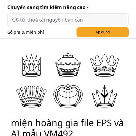
Chuyển sang tìm kiếm nâng cao
Có phí & miễn phí
Áp dụng
Hình minh họa vương
miện hoàng gia file EPS và
AI mẫu VM492