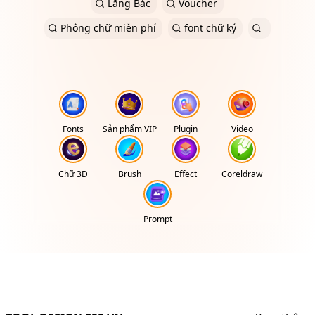
Lăng Bác
Voucher
Phông chữ miễn phí
font chữ ký
Fonts
Sản phẩm VIP
Plugin
Video
Chữ 3D
Brush
Effect
Coreldraw
Prompt