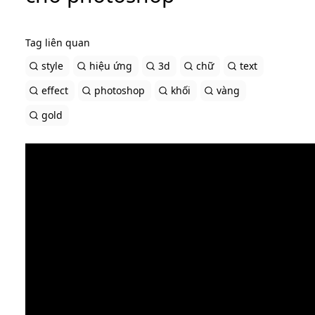
Tag liên quan
style
hiệu ứng
3d
chữ
text
effect
photoshop
khối
vàng
gold