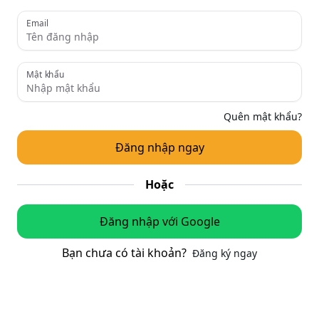
Email
Mật khẩu
Quên mật khẩu?
Đăng nhập ngay
Hoặc
Đăng nhập với Google
Bạn chưa có tài khoản?
Đăng ký ngay