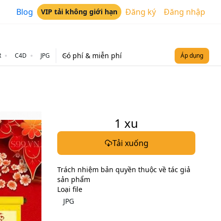
Blog
Đăng ký
Đăng nhập
VIP tải không giới hạn
Có phí & miễn phí
R
C4D
JPG
Áp dụng
1
xu
Tải xuống
Trách nhiệm bản quyền thuộc về tác giả
sản phẩm
Loại file
JPG