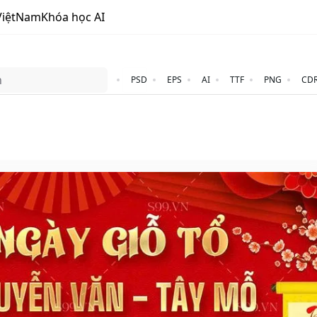
ViệtNam
Khóa học AI
PSD
EPS
AI
TTF
PNG
CD