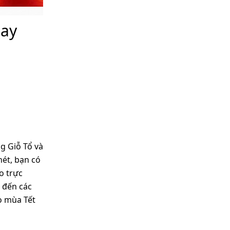
May
g Giỗ Tổ và
nét, bạn có
o trực
p đến các
o mùa Tết