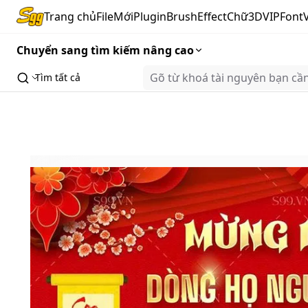
Trang chủ
FileMới
Plugin
Brush
Effect
Chữ3D
VIP
Font
Chuyển sang tìm kiếm nâng cao
Tìm tất cả