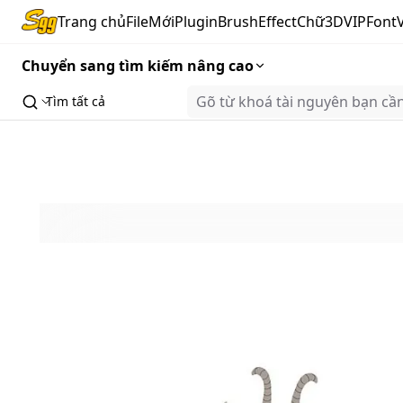
Trang chủ
FileMới
Plugin
Brush
Effect
Chữ3D
VIP
Font
Chuyển sang tìm kiếm nâng cao
Tìm tất cả