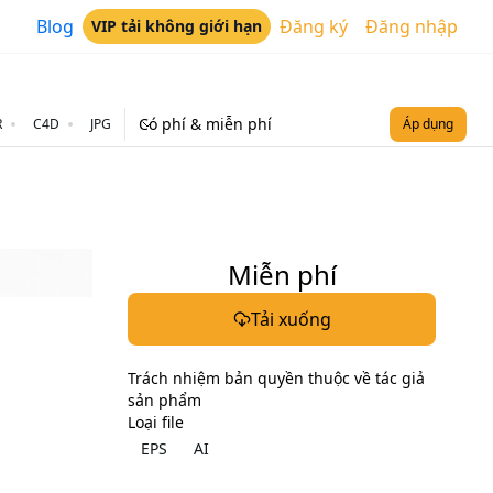
Blog
Đăng ký
Đăng nhập
VIP tải không giới hạn
Có phí & miễn phí
R
C4D
JPG
Áp dụng
Miễn phí
Tải xuống
Trách nhiệm bản quyền thuộc về tác giả
sản phẩm
Loại file
EPS
AI