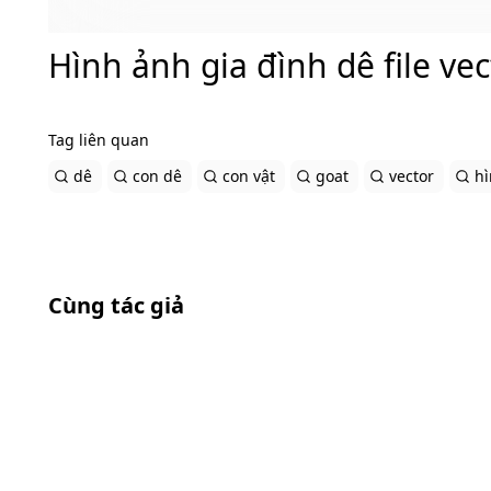
Hình ảnh gia đình dê file v
Tag liên quan
dê
con dê
con vật
goat
vector
h
Cùng tác giả