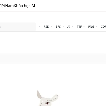
ViệtNam
Khóa học AI
PSD
EPS
AI
TTF
PNG
CD