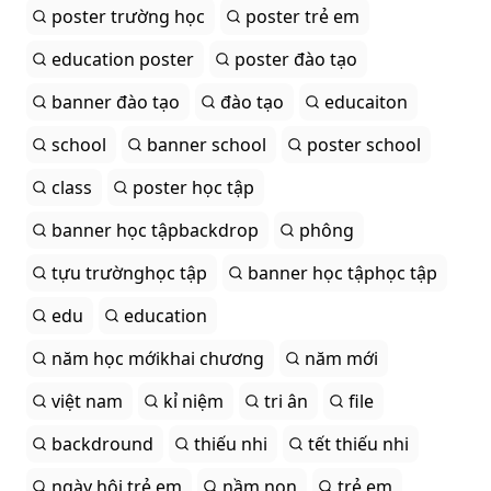
poster trường học
poster trẻ em
education poster
poster đào tạo
banner đào tạo
đào tạo
educaiton
school
banner school
poster school
class
poster học tập
banner học tậpbackdrop
phông
tựu trườnghọc tập
banner học tậphọc tập
edu
education
năm học mớikhai chương
năm mới
việt nam
kỉ niệm
tri ân
file
backdround
thiếu nhi
tết thiếu nhi
ngày hội trẻ em
nầm non
trẻ em