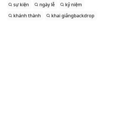
sự kiện
ngày lễ
kỷ niệm
khánh thành
khai giảngbackdrop