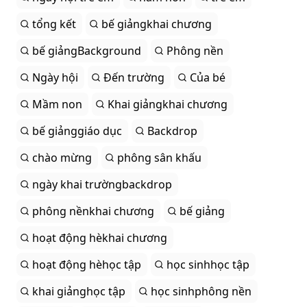
tổng kết
bế giảngkhai chương
bế giảngBackground
Phông nền
Ngày hội
Đến trường
Của bé
Mầm non
Khai giảngkhai chương
bế giảnggiáo dục
Backdrop
chào mừng
phông sân khấu
ngày khai trườngbackdrop
phông nềnkhai chương
bế giảng
hoạt động hèkhai chương
hoạt động hèhọc tập
học sinhhọc tập
khai giảnghọc tập
học sinhphông nền