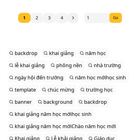
1
2
3
4
Go
backdrop
khai giảng
năm học
lễ khai giảng
phông nền
nhà trường
ngày hội đến trường
năm học mớihọc sinh
template
chúc mừng
trường học
banner
background
backdrop
khai giảng năm học mớihọc sinh
khai giảng năm học mớiChào năm học mới
Khai giảng
Lễ khải giảng
Giáo dục