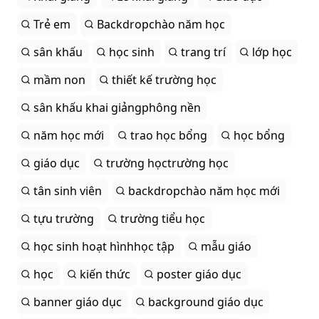
Trẻ em
Backdropchào năm học
sân khấu
học sinh
trang trí
lớp học
mầm non
thiết kế trường học
sân khấu khai giảngphông nền
năm học mới
trao học bổng
học bổng
giáo dục
trường họctrường học
tân sinh viên
backdropchào năm học mới
tựu trường
trường tiểu học
học sinh hoạt hìnhhọc tập
mẫu giáo
học
kiến thức
poster giáo dục
banner giáo dục
background giáo dục