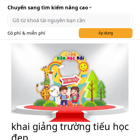
Chuyển sang tìm kiếm nâng cao
Có phí & miễn phí
Áp dụng
File CDR khung sân khấu
khai giảng trường tiểu học
đẹp