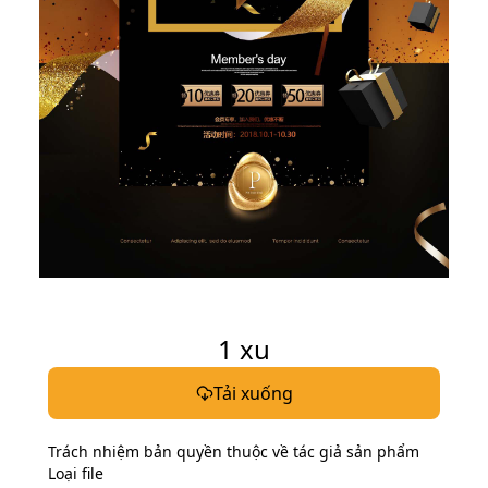
Tag liên quan
banner mỹ phẩm
nền banner mỹ phẩm
poster mỹ phẩm
standee mỹ phẩm
background mỹ phẩm
background chụp mỹ phẩm
background vector mỹ phẩm
mỹ phẩm
banner
banner cosmetics
1
xu
Tải xuống
Trách nhiệm bản quyền thuộc về tác giả sản phẩm
Loại file