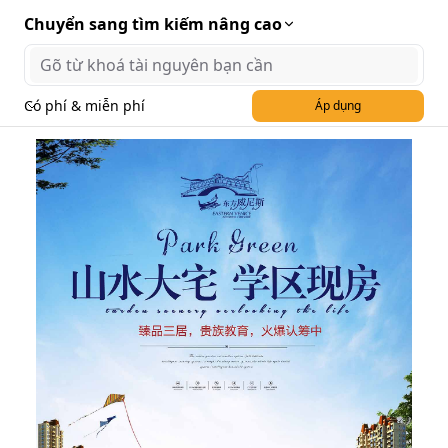
Chuyển sang tìm kiếm nâng cao
Có phí & miễn phí
Áp dụng
Poster khu đô thị cao cấp
mẫu 40 PSD