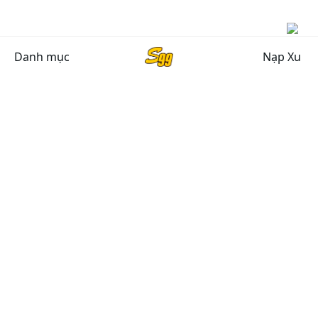
Danh mục
Nạp Xu
CHÍNH SÁCH CHUNG
Chính sách bảo mật
Chính sách bảo hành
Chính sách đổi, trả hàng
Giải quyết khiếu nại
Chính Sách Vận Chuyển