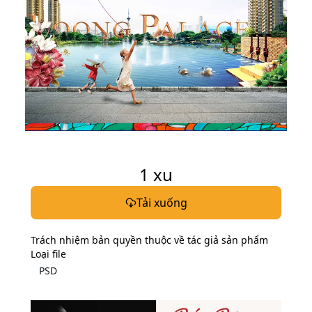
Tag liên quan
banner
background
địa ốc
poster bất động sản
poster building
banner bđs psd
building
banner bất động sản
nhà
bất động sản
1
xu
Tải xuống
Trách nhiệm bản quyền thuộc về tác giả sản phẩm
Loại file
PSD