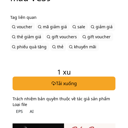
Tag liên quan
voucher
mã giảm giá
sale
giảm giá
thẻ giảm giá
gift vouchers
gift voucher
phiếu quà tặng
thẻ
khuyến mãi
1
xu
Tải xuống
Trách nhiệm bản quyền thuộc về tác giả sản phẩm
Loại file
EPS
AI