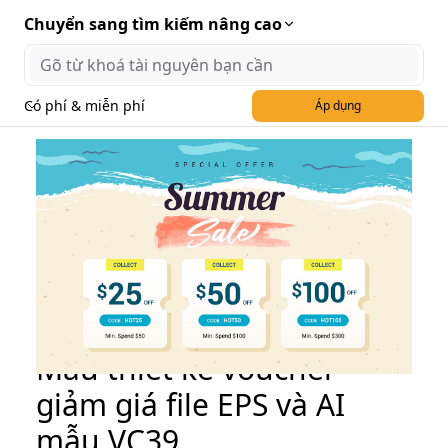
Chuyển sang tìm kiếm nâng cao
Có phí & miễn phí
Áp dụng
Mẫu thiết kế voucher
giảm giá file EPS và AI
mẫu VC39