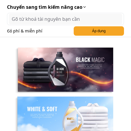
Chuyển sang tìm kiếm nâng cao
Có phí & miễn phí
Áp dụng
Banner quảng cáo nước
giặt quần áo file EPS và AI
mẫu NG96