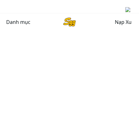
Danh mục
Nạp Xu
CHÍNH SÁCH CHUNG
Chính sách bảo mật
Chính sách bảo hành
Chính sách đổi, trả hàng
Giải quyết khiếu nại
Chính Sách Vận Chuyển
HỖ TRỢ