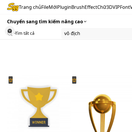
Trang chủ
FileMới
Plugin
Brush
Effect
Chữ3D
VIP
Font
Chuyển sang tìm kiếm nâng cao
Tìm tất cả