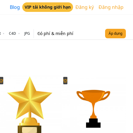
Blog
Đăng ký
Đăng nhập
VIP tải không giới hạn
Có phí & miễn phí
R
C4D
JPG
Áp dụng