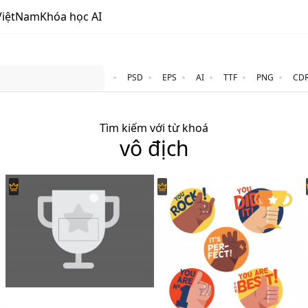
ViệtNam
Khóa học AI
PSD
EPS
AI
TTF
PNG
CD
Tìm kiếm với từ khoá
vô địch