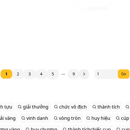
...
1
2
3
4
5
9
Go
h tựu
giải thưởng
chức vô địch
thành tích
iải vàng
vinh danh
vòng tròn
huy hiệu
cúp
ơng vàng
huy chương
thành tíchchiếc cup
cup