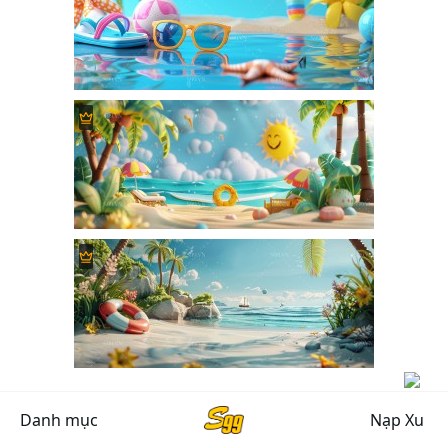
Danh mục
Nạp Xu
...
1
2
3
4
5
25
Go