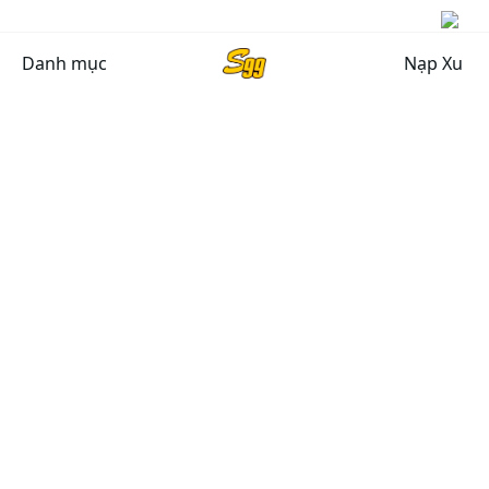
Danh mục
Nạp Xu
CHÍNH SÁCH CHUNG
Chính sách bảo mật
Chính sách bảo hành
Chính sách đổi, trả hàng
Giải quyết khiếu nại
Chính Sách Vận Chuyển
HỖ TRỢ