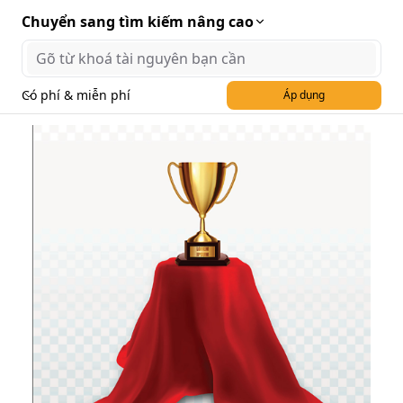
Chuyển sang tìm kiếm nâng cao
Có phí & miễn phí
Áp dụng
Hình minh họa cúp vàng
chiến thắng file EPS - mẫu
số 501