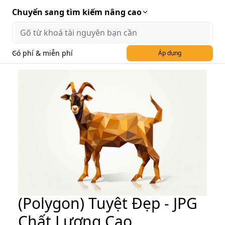
Chuyển sang tìm kiếm nâng cao
Có phí & miễn phí
Áp dụng
Hình Ảnh Dê Đa Giác
(Polygon) Tuyệt Đẹp - JPG
Chất Lượng Cao