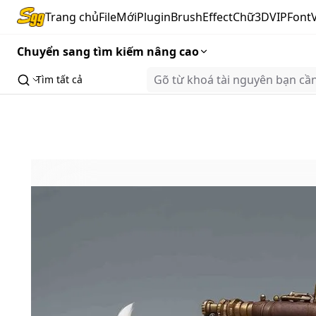
Trang chủ
FileMới
Plugin
Brush
Effect
Chữ3D
VIP
Font
Chuyển sang tìm kiếm nâng cao
Tìm tất cả