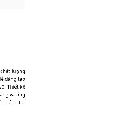
 chất lượng
 dễ dàng tạo
ố. Thiết kế
răng và ống
ình ảnh tốt