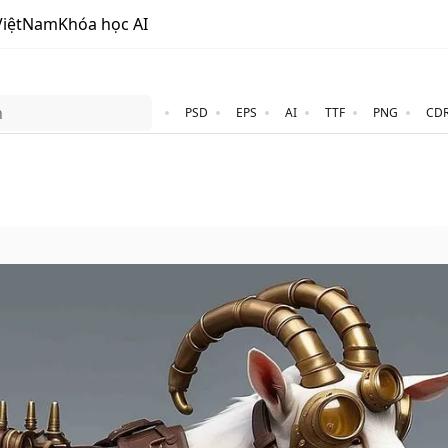
ViệtNam
Khóa học AI
PSD
EPS
AI
TTF
PNG
CD