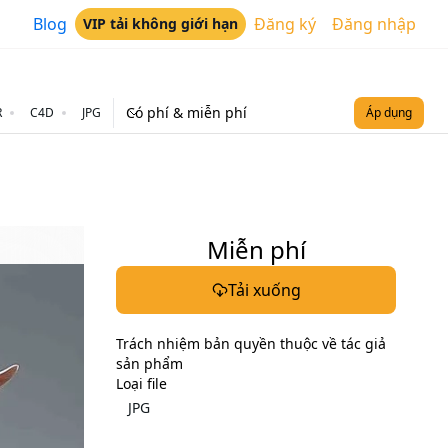
Blog
Đăng ký
Đăng nhập
VIP tải không giới hạn
Có phí & miễn phí
R
C4D
JPG
Áp dụng
Miễn phí
Tải xuống
Trách nhiệm bản quyền thuộc về tác giả
sản phẩm
Loại file
JPG