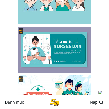
Danh mục
Nạp Xu