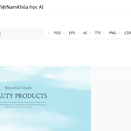
ViệtNam
Khóa học AI
PSD
EPS
AI
TTF
PNG
CD