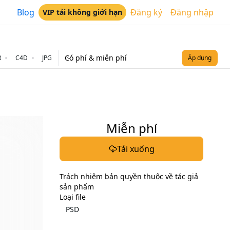
Blog
Đăng ký
Đăng nhập
VIP tải không giới hạn
Có phí & miễn phí
R
C4D
JPG
Áp dụng
Miễn phí
Tải xuống
Trách nhiệm bản quyền thuộc về tác giả
sản phẩm
Loại file
PSD