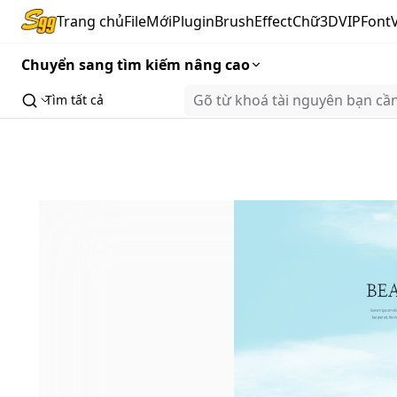
Trang chủ
FileMới
Plugin
Brush
Effect
Chữ3D
VIP
Font
Chuyển sang tìm kiếm nâng cao
Tìm tất cả