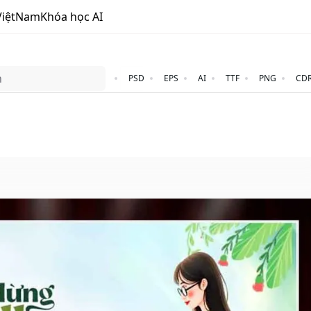
ViệtNam
Khóa học AI
PSD
EPS
AI
TTF
PNG
CD