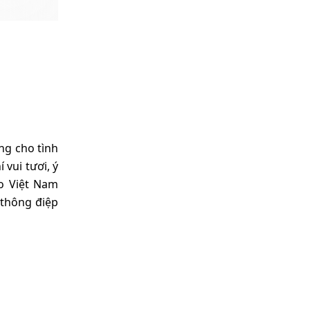
ợng cho tình
 vui tươi, ý
o Việt Nam
 thông điệp