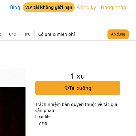
Blog
Đăng ký
Đăng nhập
VIP tải không giới hạn
Có phí & miễn phí
R
C4D
JPG
Áp dụng
1
xu
Tải xuống
Trách nhiệm bản quyền thuộc về tác giả
sản phẩm
Loại file
CDR