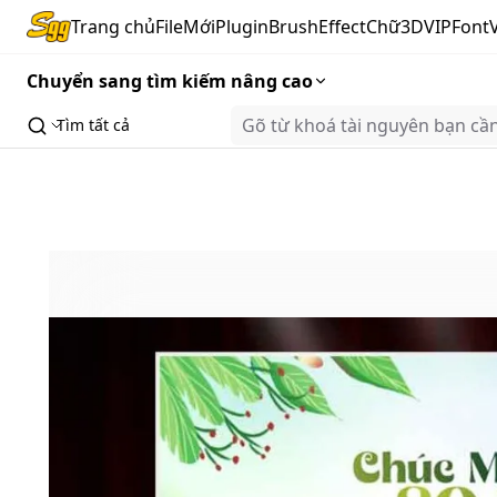
Trang chủ
FileMới
Plugin
Brush
Effect
Chữ3D
VIP
Font
Chuyển sang tìm kiếm nâng cao
Tìm tất cả