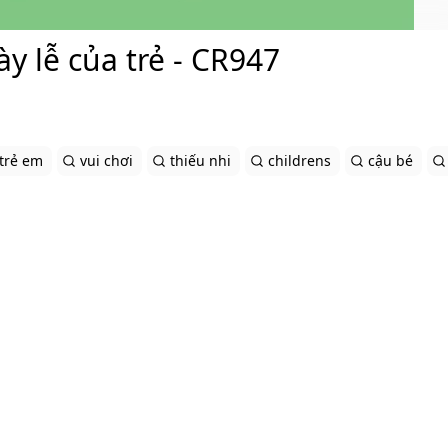
 lễ của trẻ - CR947
trẻ em
vui chơi
thiếu nhi
childrens
cậu bé