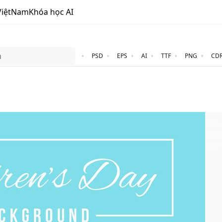
ViệtNam
Khóa học AI
PSD
EPS
AI
TTF
PNG
CD