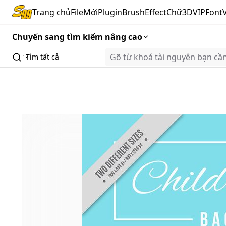
Trang chủ
FileMới
Plugin
Brush
Effect
Chữ3D
VIP
Font
Chuyển sang tìm kiếm nâng cao
Tìm tất cả