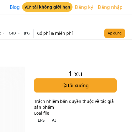
Blog
Đăng ký
Đăng nhập
VIP tải không giới hạn
Có phí & miễn phí
R
C4D
JPG
Áp dụng
1
xu
Tải xuống
Trách nhiệm bản quyền thuộc về tác giả
sản phẩm
Loại file
EPS
AI