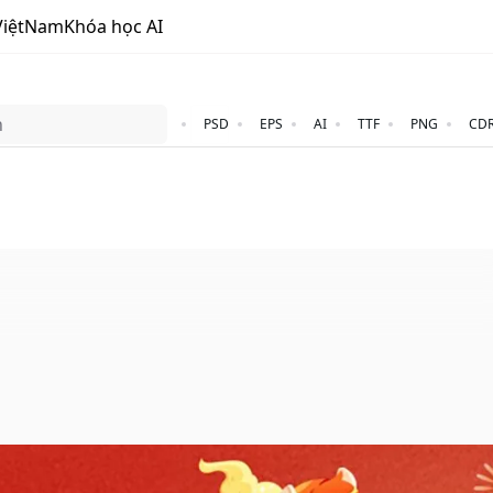
ViệtNam
Khóa học AI
PSD
EPS
AI
TTF
PNG
CD