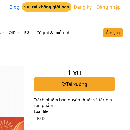
Blog
Đăng ký
Đăng nhập
VIP tải không giới hạn
Có phí & miễn phí
R
C4D
JPG
Áp dụng
1
xu
Tải xuống
Trách nhiệm bản quyền thuộc về tác giả
sản phẩm
Loại file
PSD