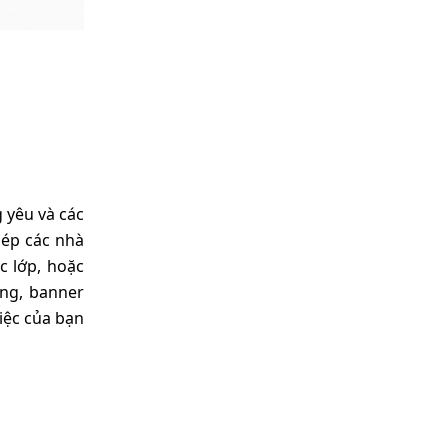
 yêu và các
hép các nhà
c lớp, hoặc
ng, banner
iệc của bạn