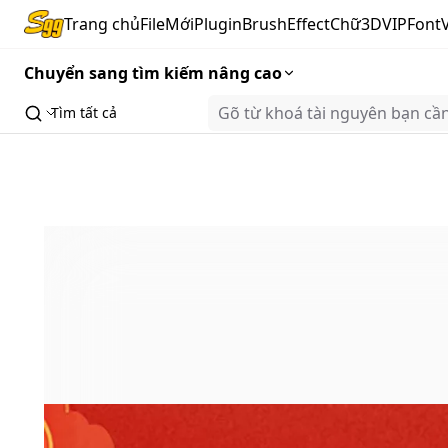
Trang chủ
FileMới
Plugin
Brush
Effect
Chữ3D
VIP
Font
Chuyển sang tìm kiếm nâng cao
Tìm tất cả