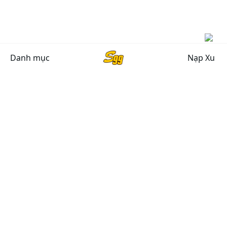
Danh mục
Nạp Xu
CHÍNH SÁCH CHUNG
Chính sách bảo mật
Chính sách bảo hành
Chính sách đổi, trả hàng
Giải quyết khiếu nại
Chính Sách Vận Chuyển