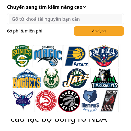
Chuyển sang tìm kiếm nâng cao
Có phí & miễn phí
Áp dụng
File sản phẩm các logo
câu lạc bộ bóng rổ NBA