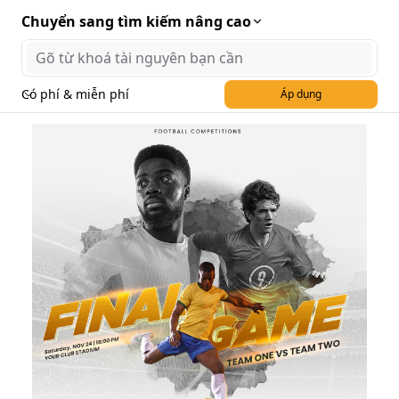
Chuyển sang tìm kiếm nâng cao
Có phí & miễn phí
Áp dụng
Banner trận đấu giao hữu
bóng đá file PSD