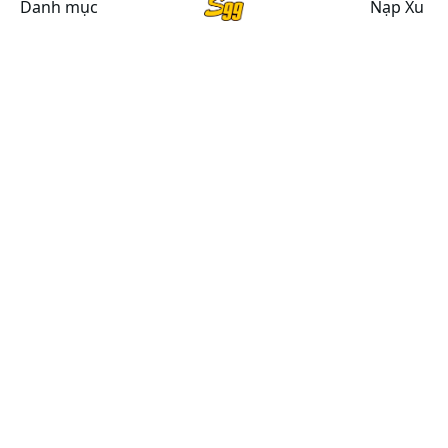
Danh mục
Nạp Xu
CHÍNH SÁCH CHUNG
Chính sách bảo mật
Chính sách bảo hành
Chính sách đổi, trả hàng
Giải quyết khiếu nại
Chính Sách Vận Chuyển
HỖ TRỢ
CSKH (8h30 - 21h00)
0386-185-195
Email Hỗ Trợ