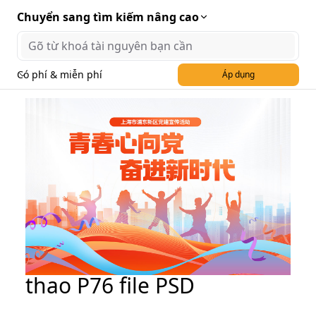
Chuyển sang tìm kiếm nâng cao
Có phí & miễn phí
Áp dụng
Banner giải thi đấu thể
thao P76 file PSD