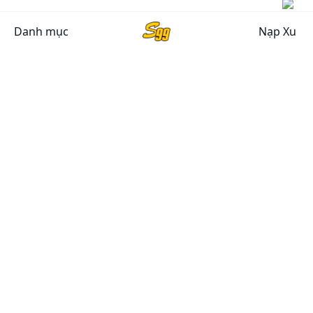
Danh mục
Nạp Xu
CHÍNH SÁCH CHUNG
Chính sách bảo mật
Chính sách bảo hành
Chính sách đổi, trả hàng
Giải quyết khiếu nại
Chính Sách Vận Chuyển
HỖ TRỢ
CSKH (8h30 - 21h00)