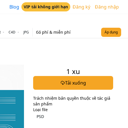
Blog
Đăng ký
Đăng nhập
VIP tải không giới hạn
Có phí & miễn phí
R
C4D
JPG
Áp dụng
1
xu
Tải xuống
Trách nhiệm bản quyền thuộc về tác giả
sản phẩm
Loại file
PSD