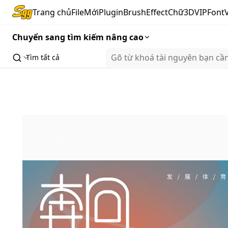
Trang chủ
FileMới
Plugin
Brush
Effect
Chữ3D
VIP
Font
Chuyển sang tìm kiếm nâng cao
Tìm tất cả