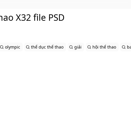
hao X32 file PSD
olympic
thể dục thể thao
giải
hội thể thao
b