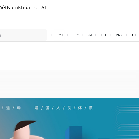
ViệtNam
Khóa học AI
PSD
EPS
AI
TTF
PNG
CD