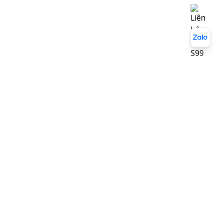
 HỖ TRỢ
KẾT NỐI VỚI CHÚNG TÔI
thanh toán
 Vận Chuyển