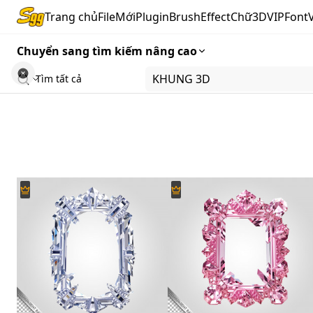
Trang chủ
FileMới
Plugin
Brush
Effect
Chữ3D
VIP
Font
Chuyển sang tìm kiếm nâng cao
Tìm tất cả