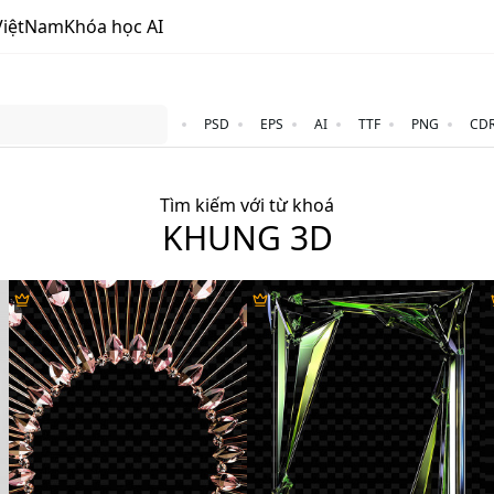
ViệtNam
Khóa học AI
PSD
EPS
AI
TTF
PNG
CD
Tìm kiếm với từ khoá
KHUNG 3D