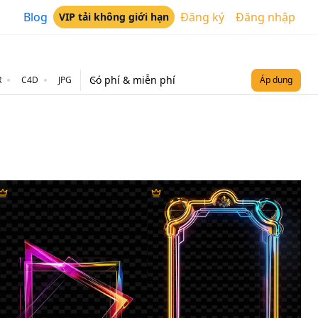
Blog
Đăng ký
Đăng nhập
VIP tải không giới hạn
Có phí & miễn phí
R
C4D
JPG
Áp dụng